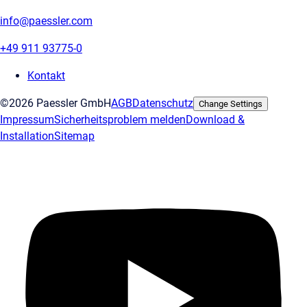
info@paessler.com
+49 911 93775-0
Kontakt
©2026 Paessler GmbH
AGB
Datenschutz
Change Settings
Impressum
Sicherheitsproblem melden
Download &
Installation
Sitemap