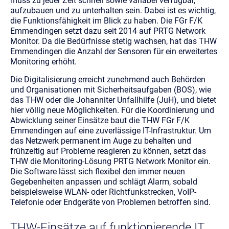
muss zu jeder Zeit schnell sowie variabel verfügbar,
aufzubauen und zu unterhalten sein. Dabei ist es wichtig,
die Funktionsfähigkeit im Blick zu haben. Die FGr F/K
Emmendingen setzt dazu seit 2014 auf PRTG Network
Monitor. Da die Bedürfnisse stetig wachsen, hat das THW
Emmendingen die Anzahl der Sensoren für ein erweitertes
Monitoring erhöht.
Die Digitalisierung erreicht zunehmend auch Behörden
und Organisationen mit Sicherheitsaufgaben (BOS), wie
das THW oder die Johanniter Unfallhilfe (JuH), und bietet
hier völlig neue Möglichkeiten. Für die Koordinierung und
Abwicklung seiner Einsätze baut die THW FGr F/K
Emmendingen auf eine zuverlässige IT-Infrastruktur. Um
das Netzwerk permanent im Auge zu behalten und
frühzeitig auf Probleme reagieren zu können, setzt das
THW die Monitoring-Lösung PRTG Network Monitor ein.
Die Software lässt sich flexibel den immer neuen
Gegebenheiten anpassen und schlägt Alarm, sobald
beispielsweise WLAN- oder Richtfunkstrecken, VoIP-
Telefonie oder Endgeräte von Problemen betroffen sind.
THW-Einsätze auf funktionierende IT