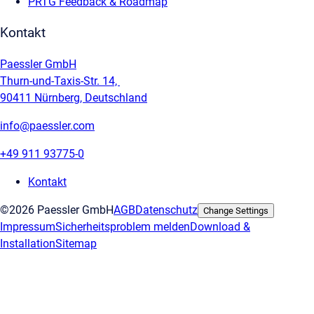
PRTG Feedback & Roadmap
Kontakt
Paessler GmbH
Thurn-und-Taxis-Str. 14,
90411 Nürnberg, Deutschland
info@paessler.com
+49 911 93775-0
Kontakt
©2026 Paessler GmbH
AGB
Datenschutz
Change Settings
Impressum
Sicherheitsproblem melden
Download &
Installation
Sitemap