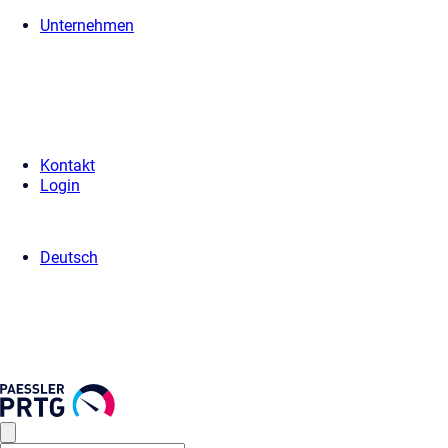
Unternehmen
Home
>
Presse
>
Older Press Releases
> Grüner Schwan
Kontakt
Login
Deutsch