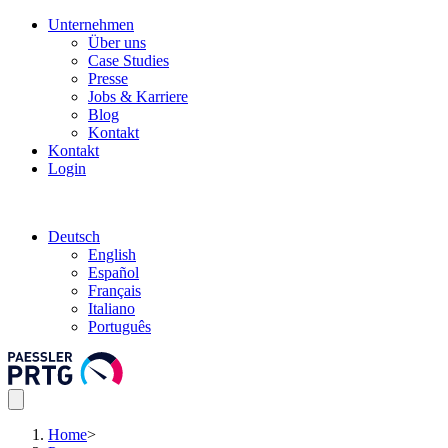
Unternehmen
Über uns
Case Studies
Presse
Jobs & Karriere
Blog
Kontakt
Kontakt
Login
Deutsch
English
Español
Français
Italiano
Português
Home
>