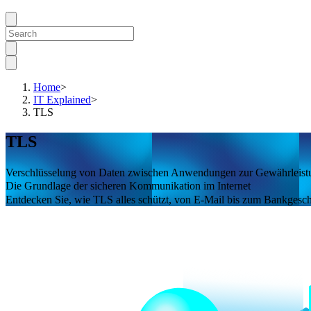
Home
>
IT Explained
>
TLS
TLS
Verschlüsselung von Daten zwischen Anwendungen zur Gewährleistun
Die Grundlage der sicheren Kommunikation im Internet
Entdecken Sie, wie TLS alles schützt, von E-Mail bis zum Bankgesch