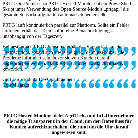
PRTG On-Premises zu PRTG Hosted Monitor hat ein PowerShell-
Skript unter Verwendung des Open-Source-Moduls „prtgapi“ die
gesamte Sensorkonfiguration automatisch neu erstellt.
PRTG läuft kontinuierlich parallel zur Plattform. Sollte ein Fehler
auftreten, erhält das Team sofort eine Benachrichtigung –
unabhängig von der Tageszeit.
Bei bestimmten PRTG Sensoren erhält das Support-Team eine
Textnachricht, sobald sich etwas ereignet. Sie müssen über alle
Probleme informiert sein, bevor sie von Kunden darauf
angesprochen werden. Dank PRTG sind wir wirklich proaktiv
geworden.
Gert-Jan Hiddink, DevOps-Ingenieur
CowManager
PRTG Hosted Monitor bietet AgriTech- und IoT-Unternehmen
die nötige Transparenz in der Cloud, um den Datenfluss für
Kunden aufrechtzuerhalten, die rund um die Uhr darauf
angewiesen sind.