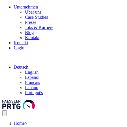
Unternehmen
Über uns
Case Studies
Presse
Jobs & Karriere
Blog
Kontakt
Kontakt
Login
Deutsch
English
Español
Français
Italiano
Português
Home
>