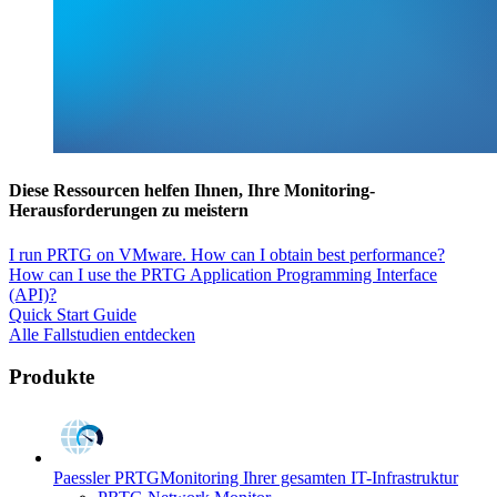
Diese Ressourcen helfen Ihnen, Ihre Monitoring-
Herausforderungen zu meistern
I run PRTG on VMware. How can I obtain best performance?
How can I use the PRTG Application Programming Interface
(API)?
Quick Start Guide
Alle Fallstudien entdecken
Produkte
Paessler PRTG
Monitoring Ihrer gesamten IT-Infrastruktur