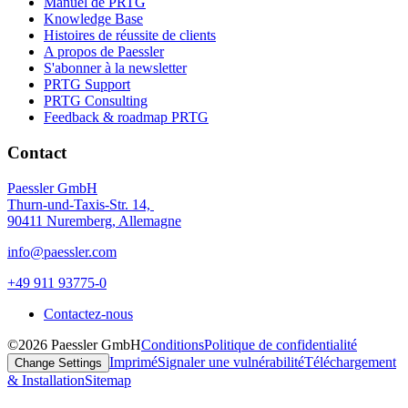
Manuel de PRTG
Knowledge Base
Histoires de réussite de clients
A propos de Paessler
S'abonner à la newsletter
PRTG Support
PRTG Consulting
Feedback & roadmap PRTG
Contact
Paessler GmbH
Thurn-und-Taxis-Str. 14,
90411 Nuremberg, Allemagne
info@paessler.com
+49 911 93775-0
Contactez-nous
©2026 Paessler GmbH
Conditions
Politique de confidentialité
Imprimé
Signaler une vulnérabilité
Téléchargement
Change Settings
& Installation
Sitemap