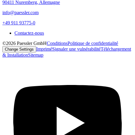
90411 Nuremberg, Allemagne
info@paessler.com
+49 911 93775-0
Contactez-nous
©2026 Paessler GmbH
Conditions
Politique de confidentialité
Imprimé
Signaler une vulnérabilité
Téléchargement
Change Settings
& Installation
Sitemap