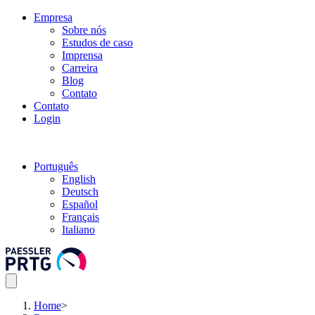
Empresa
Sobre nós
Estudos de caso
Imprensa
Carreira
Blog
Contato
Contato
Login
Português
English
Deutsch
Español
Français
Italiano
Home
>