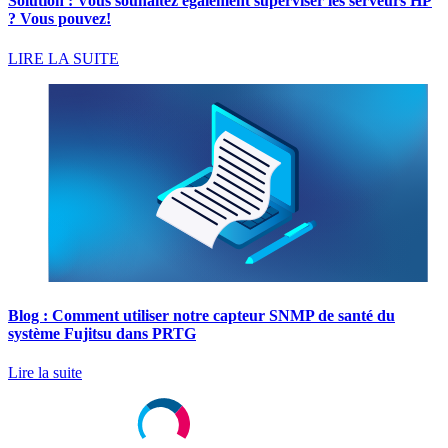
Solution : Vous souhaitez également superviser les serveurs HP
? Vous pouvez
!
LIRE LA SUITE
Blog : Comment utiliser notre capteur SNMP de santé du
système Fujitsu dans PRTG
Lire la suite