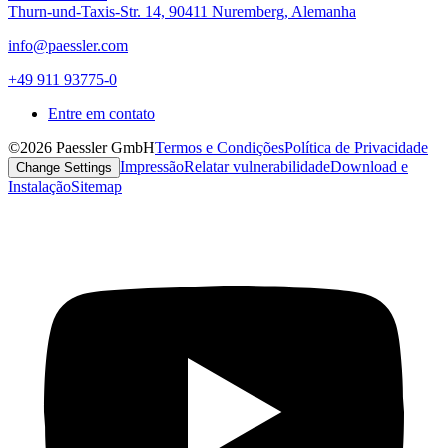
Thurn-und-Taxis-Str. 14, 90411 Nuremberg, Alemanha
info@paessler.com
+49 911 93775-0
Entre em contato
©2026 Paessler GmbH
Termos e Condições
Política de Privacidade
Impressão
Relatar vulnerabilidade
Download e
Change Settings
Instalação
Sitemap