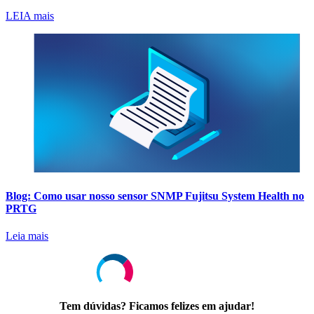
LEIA mais
Blog: Como usar nosso sensor SNMP Fujitsu System Health no
PRTG
Leia mais
Tem dúvidas? Ficamos felizes em ajudar!