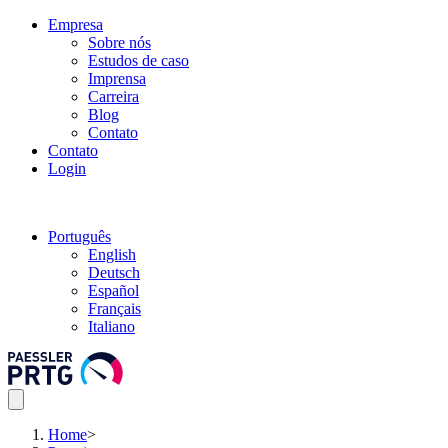
Empresa
Sobre nós
Estudos de caso
Imprensa
Carreira
Blog
Contato
Contato
Login
Português
English
Deutsch
Español
Français
Italiano
Home
>