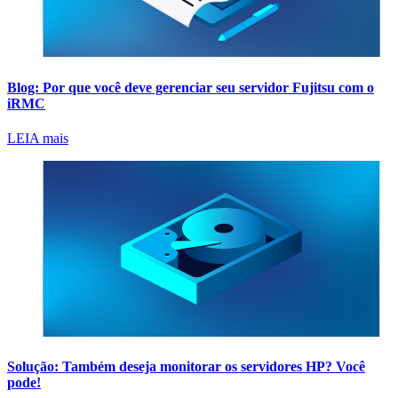
Blog: Por que você deve gerenciar seu servidor Fujitsu com o
iRMC
LEIA mais
Solução: Também deseja monitorar os servidores HP? Você
pode
!