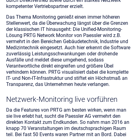
durch Direktvertrieb sowie durch ein starkes Netzwerk
kompetenter Vertriebspartner erzielt.
Das Thema Monitoring genießt einen immer höheren
Stellenwert, da die Überwachung längst über die Grenzen
der klassischen IT hinausgeht: Die Unified-Monitoring-
Lösung PRTG Network Monitor von Paessler wird z.B.
vermehrt in den Bereichen Gebäudetechnik, Industrie und
Medizintechnik eingesetzt. Auch hier erkennt die Software
zuverlässig Leistungsschwankungen oder drohende
Ausfälle und meldet diese umgehend, sodass
Verantwortliche direkt eingreifen und größere Übel
verhindern können. PRTG visualisiert dabei die komplette
IT- und Non-IT-Infrastruktur und stiftet ein Höchstmaß an
Transparenz, das Unternehmen heute verlangen.
Netzwerk-Monitoring live vorführen
Da die Features von PRTG am besten wirken, wenn man
sie live erlebt hat, sucht die Paessler AG vermehrt den
direkten Kontakt zum Endkunden. So nahm man 2016 an
knapp 70 Veranstaltungen im deutschsprachigen Raum
teil. Bei fast 50 Events waren Partner mit an Bord. Dabei