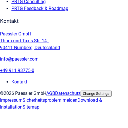
PRTG Consulting
PRTG Feedback & Roadmap
Kontakt
Paessler GmbH
Thurn-und-Taxis-Str. 14,
90411 Nürnberg, Deutschland
info@paessler.com
+49 911 93775-0
Kontakt
©2026 Paessler GmbH
AGB
Datenschutz
Change Settings
Impressum
Sicherheitsproblem melden
Download &
Installation
Sitemap