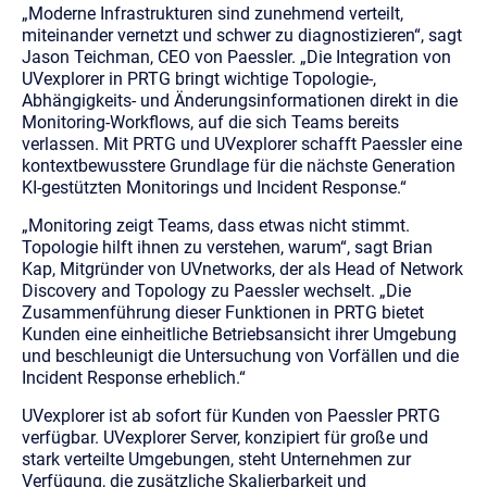
„
Moderne Infrastrukturen sind zunehmend verteilt,
miteinander vernetzt und schwer zu diagnostizieren
“, sagt
Jason Teichman, CEO von Paessler. „
Die Integration von
UVexplorer in PRTG bringt wichtige Topologie-,
Abhängigkeits- und Änderungsinformationen direkt in die
Monitoring-Workflows, auf die sich Teams bereits
verlassen. Mit PRTG und UVexplorer schafft Paessler eine
kontextbewusstere Grundlage für die nächste Generation
KI-gestützten Monitorings und Incident Response.
“
„
Monitoring zeigt Teams, dass etwas nicht stimmt.
Topologie hilft ihnen zu verstehen, warum
“, sagt Brian
Kap, Mitgründer von UVnetworks, der als Head of Network
Discovery and Topology zu Paessler wechselt. „
Die
Zusammenführung dieser Funktionen in PRTG bietet
Kunden eine einheitliche Betriebsansicht ihrer Umgebung
und beschleunigt die Untersuchung von Vorfällen und die
Incident Response erheblich.
“
UVexplorer ist ab sofort für Kunden von Paessler PRTG
verfügbar. UVexplorer Server, konzipiert für große und
stark verteilte Umgebungen, steht Unternehmen zur
Verfügung, die zusätzliche Skalierbarkeit und