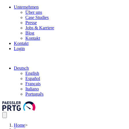
Unternehmen
Über uns
Case Studies
Presse
Jobs & Karriere
Blog
Kontakt
Kontakt
Login
Deutsch
English
Español
Français
Italiano
Português
Home
>