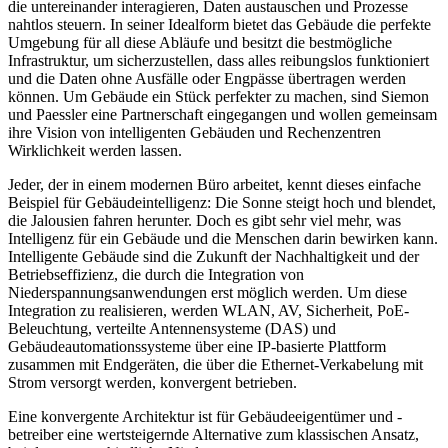
die untereinander interagieren, Daten austauschen und Prozesse
nahtlos steuern. In seiner Idealform bietet das Gebäude die perfekte
Umgebung für all diese Abläufe und besitzt die bestmögliche
Infrastruktur, um sicherzustellen, dass alles reibungslos funktioniert
und die Daten ohne Ausfälle oder Engpässe übertragen werden
können. Um Gebäude ein Stück perfekter zu machen, sind Siemon
und Paessler eine Partnerschaft eingegangen und wollen gemeinsam
ihre Vision von intelligenten Gebäuden und Rechenzentren
Wirklichkeit werden lassen.
Jeder, der in einem modernen Büro arbeitet, kennt dieses einfache
Beispiel für Gebäudeintelligenz: Die Sonne steigt hoch und blendet,
die Jalousien fahren herunter. Doch es gibt sehr viel mehr, was
Intelligenz für ein Gebäude und die Menschen darin bewirken kann.
Intelligente Gebäude sind die Zukunft der Nachhaltigkeit und der
Betriebseffizienz, die durch die Integration von
Niederspannungsanwendungen erst möglich werden. Um diese
Integration zu realisieren, werden WLAN, AV, Sicherheit, PoE-
Beleuchtung, verteilte Antennensysteme (DAS) und
Gebäudeautomationssysteme über eine IP-basierte Plattform
zusammen mit Endgeräten, die über die Ethernet-Verkabelung mit
Strom versorgt werden, konvergent betrieben.
Eine konvergente Architektur ist für Gebäudeeigentümer und -
betreiber eine wertsteigernde Alternative zum klassischen Ansatz,