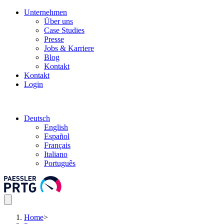
Unternehmen
Über uns
Case Studies
Presse
Jobs & Karriere
Blog
Kontakt
Kontakt
Login
Deutsch
English
Español
Français
Italiano
Português
Home
>