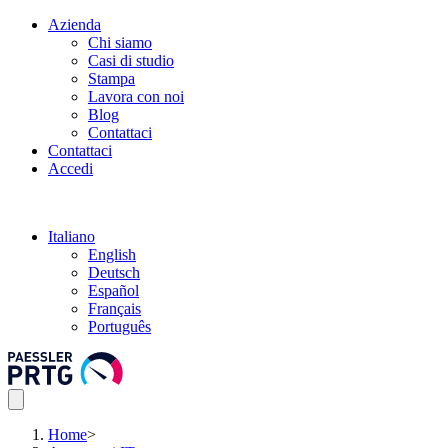
Azienda
Chi siamo
Casi di studio
Stampa
Lavora con noi
Blog
Contattaci
Contattaci
Accedi
Italiano
English
Deutsch
Español
Français
Português
Home
>