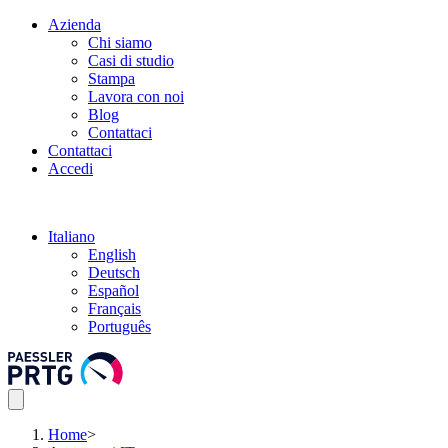
Azienda
Chi siamo
Casi di studio
Stampa
Lavora con noi
Blog
Contattaci
Contattaci
Accedi
Italiano
English
Deutsch
Español
Français
Português
Home
>