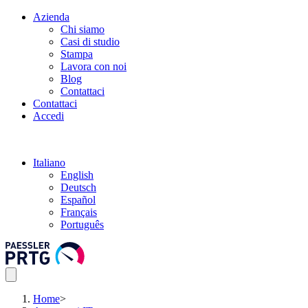
Azienda
Chi siamo
Casi di studio
Stampa
Lavora con noi
Blog
Contattaci
Contattaci
Accedi
Italiano
English
Deutsch
Español
Français
Português
Home
>