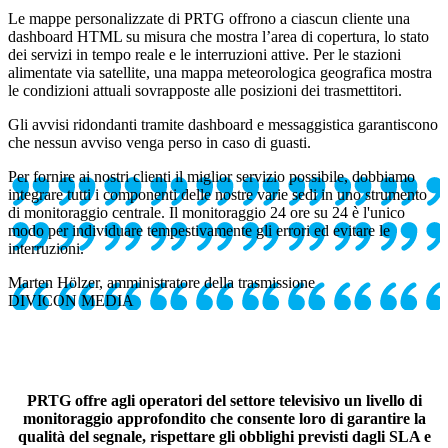
Le mappe personalizzate di PRTG offrono a ciascun cliente una
dashboard HTML su misura che mostra l’area di copertura, lo stato
dei servizi in tempo reale e le interruzioni attive. Per le stazioni
alimentate via satellite, una mappa meteorologica geografica mostra
le condizioni attuali sovrapposte alle posizioni dei trasmettitori.
Gli avvisi ridondanti tramite dashboard e messaggistica garantiscono
che nessun avviso venga perso in caso di guasti.
Per fornire ai nostri clienti il miglior servizio possibile, dobbiamo
integrare tutti i componenti delle nostre varie sedi in uno strumento
di monitoraggio centrale. Il monitoraggio 24 ore su 24 è l'unico
modo per individuare tempestivamente gli errori ed evitare le
interruzioni.
Marten Hölzer, amministratore della trasmissione
DIVICON MEDIA
PRTG offre agli operatori del settore televisivo un livello di
monitoraggio approfondito che consente loro di garantire la
qualità del segnale, rispettare gli obblighi previsti dagli SLA e