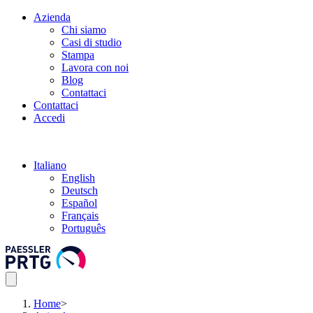
Azienda
Chi siamo
Casi di studio
Stampa
Lavora con noi
Blog
Contattaci
Contattaci
Accedi
Italiano
English
Deutsch
Español
Français
Português
Home
>