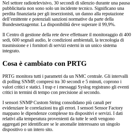
Nel settore radiotelevisivo, 30 secondi di silenzio durante una pausa
pubblicitaria non sono solo un incidente tecnico. Significano una
perdita finanziaria per gli inserzionisti, un danno alla reputazione
dell’emittente e potenziali sanzioni normative da parte della
Bundesnetzagentur. La disponibilità deve superare il 99,9%.
Il Centro di gestione della rete deve effettuare il monitoraggio di 400
sedi, 600 segnali audio, le condizioni ambientali, la tecnologia di
trasmissione e i fornitori di servizi esterni in un unico sistema
integrato.
Cosa è cambiato con PRTG
PRTG monitora tutti i parametri da un NMC centrale. Gli intervalli
di polling SNMP, compresi tra 30 secondi e 5 minuti, coprono i
valori critici e statici. I trap e i messaggi Syslog registrano gli eventi
critici in termini di tempo con precisione al secondo.
I sensori SNMP Custom String consolidano più canali per
evidenziare le correlazioni tra gli errori. I sensori Sensor Factory
mappano le dipendenze complesse tra dispositivi e servizi. I dati
relativi alla temperatura provenienti da tutte le sedi vengono
aggregati per identificare se le anomalie interessano un singolo
dispositivo o un intero sito.