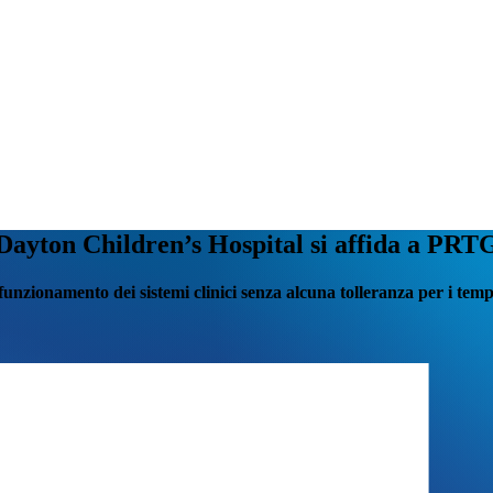
 Dayton Children’s Hospital si affida a PRT
l funzionamento dei sistemi clinici senza alcuna tolleranza per i tempi