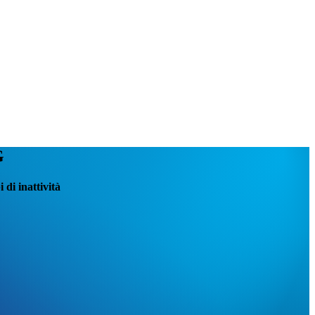
G
 di inattività