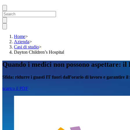
Home
>
Azienda
>
Casi di studio
>
Dayton Children’s Hospital
Quando i medici non possono aspettare: il
Sfida:
ridurre
i guasti IT fuori dall’orario di lavoro e garantire i
scarica il PDF