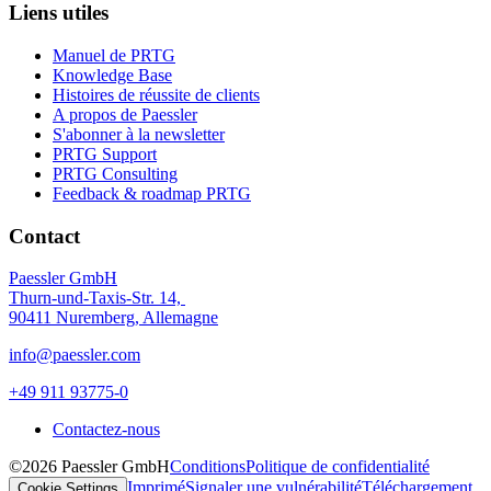
Liens utiles
Manuel de PRTG
Knowledge Base
Histoires de réussite de clients
A propos de Paessler
S'abonner à la newsletter
PRTG Support
PRTG Consulting
Feedback & roadmap PRTG
Contact
Paessler GmbH
Thurn-und-Taxis-Str. 14,
90411 Nuremberg, Allemagne
info@paessler.com
+49 911 93775-0
Contactez-nous
©2026 Paessler GmbH
Conditions
Politique de confidentialité
Imprimé
Signaler une vulnérabilité
Téléchargement
Cookie Settings