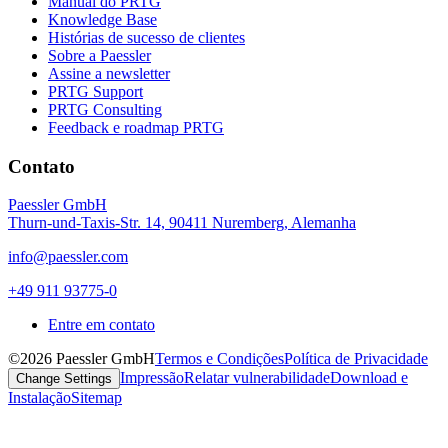
Manual do PRTG
Knowledge Base
Histórias de sucesso de clientes
Sobre a Paessler
Assine a newsletter
PRTG Support
PRTG Consulting
Feedback e roadmap PRTG
Contato
Paessler GmbH
Thurn-und-Taxis-Str. 14, 90411 Nuremberg, Alemanha
info@paessler.com
+49 911 93775-0
Entre em contato
©2026 Paessler GmbH
Termos e Condições
Política de Privacidade
Impressão
Relatar vulnerabilidade
Download e
Change Settings
Instalação
Sitemap