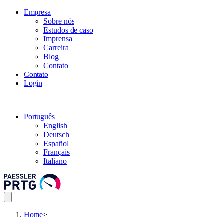
Empresa
Sobre nós
Estudos de caso
Imprensa
Carreira
Blog
Contato
Contato
Login
Português
English
Deutsch
Español
Français
Italiano
Home
>