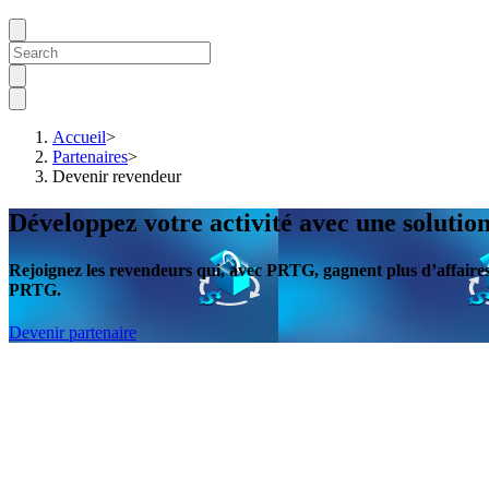
Accueil
>
Partenaires
>
Devenir revendeur
Développez votre activité avec une solutio
Rejoignez les revendeurs qui, avec PRTG, gagnent plus d’affaires,
PRTG.
Devenir partenaire