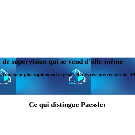
n de supervision qui se vend d’elle-même
 concluent plus rapidement et génèrent des revenus récurrents. Plu
Ce qui distingue Paessler