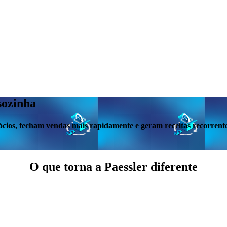
sozinha
cios, fecham vendas mais rapidamente e geram receitas recorren
O que torna a Paessler diferente