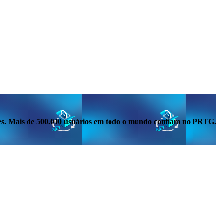
tes. Mais de 500.000 usuários em todo o mundo confiam no PRTG.