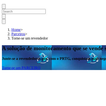
Home
>
Parceiros
>
Torne-se um revendedor
A solução de monitoramento que se vende 
Junte-se a revendedores que, com o PRTG, conquistam mais negó
Torne-se um PARCEIRO