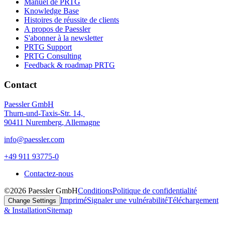
Manuel de PRTG
Knowledge Base
Histoires de réussite de clients
A propos de Paessler
S'abonner à la newsletter
PRTG Support
PRTG Consulting
Feedback & roadmap PRTG
Contact
Paessler GmbH
Thurn-und-Taxis-Str. 14,
90411 Nuremberg, Allemagne
info@paessler.com
+49 911 93775-0
Contactez-nous
©2026 Paessler GmbH
Conditions
Politique de confidentialité
Imprimé
Signaler une vulnérabilité
Téléchargement
Change Settings
& Installation
Sitemap