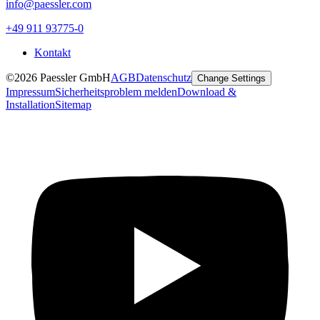
info@paessler.com
+49 911 93775-0
Kontakt
©2026 Paessler GmbH
AGB
Datenschutz
Change Settings
Impressum
Sicherheitsproblem melden
Download &
Installation
Sitemap