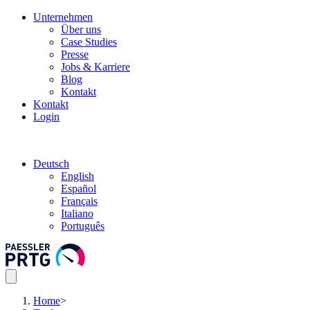
Unternehmen
Über uns
Case Studies
Presse
Jobs & Karriere
Blog
Kontakt
Kontakt
Login
Deutsch
English
Español
Français
Italiano
Português
Home
>