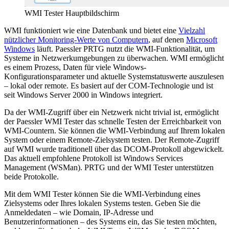
WMI Tester Hauptbildschirm
WMI funktioniert wie eine Datenbank und bietet eine
Vielzahl
nützlicher Monitoring-Werte von Computern
, auf denen
Microsoft
Windows
läuft. Paessler PRTG nutzt die WMI-Funktionalität, um
Systeme in Netzwerkumgebungen zu überwachen. WMI ermöglicht
es einem Prozess, Daten für viele Windows-
Konfigurationsparameter und aktuelle Systemstatuswerte auszulesen
– lokal oder remote. Es basiert auf der COM-Technologie und ist
seit Windows Server 2000 in Windows integriert.
Da der WMI-Zugriff über ein Netzwerk nicht trivial ist, ermöglicht
der Paessler WMI Tester das schnelle Testen der Erreichbarkeit von
WMI-Countern. Sie können die WMI-Verbindung auf Ihrem lokalen
System oder einem Remote-Zielsystem testen. Der Remote-Zugriff
auf WMI wurde traditionell über das DCOM-Protokoll abgewickelt.
Das aktuell empfohlene Protokoll ist Windows Services
Management (WSMan). PRTG und der WMI Tester unterstützen
beide Protokolle.
Mit dem WMI Tester können Sie die WMI-Verbindung eines
Zielsystems oder Ihres lokalen Systems testen. Geben Sie die
Anmeldedaten – wie Domain, IP-Adresse und
Benutzerinformationen – des Systems ein, das Sie testen möchten,