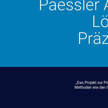
Paessler 
Lö
Prä
„Das Projekt zur P
Methoden wie den h