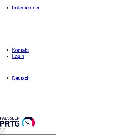
Unternehmen
Home
>
Presse
>
Pressemitteilungen
> Paessler AG präsentiert seine 
Kontakt
Login
Deutsch