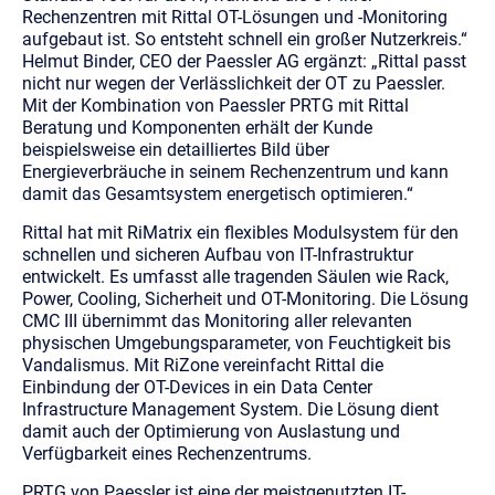
Rechenzentren mit Rittal OT-Lösungen und
-Monitoring
aufgebaut ist. So entsteht schnell ein großer Nutzerkreis.“
Helmut Binder, CEO der Paessler AG ergänzt: „Rittal passt
nicht nur wegen der Verlässlichkeit der OT zu Paessler.
Mit der Kombination von Paessler PRTG mit Rittal
Beratung und Komponenten erhält der Kunde
beispielsweise ein detailliertes Bild über
Energieverbräuche in seinem Rechenzentrum und kann
damit das Gesamtsystem energetisch optimieren.“
Rittal hat mit RiMatrix ein flexibles Modulsystem für den
schnellen und sicheren Aufbau von IT-Infrastruktur
entwickelt. Es umfasst alle tragenden Säulen wie Rack,
Power, Cooling, Sicherheit und OT-Monitoring. Die Lösung
CMC III übernimmt das Monitoring aller relevanten
physischen Umgebungsparameter, von Feuchtigkeit bis
Vandalismus. Mit RiZone vereinfacht Rittal die
Einbindung der OT-Devices in ein Data Center
Infrastructure Management System. Die Lösung dient
damit auch der Optimierung von Auslastung und
Verfügbarkeit eines Rechenzentrums.
PRTG von Paessler ist eine der meistgenutzten IT-