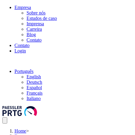
Empresa
Sobre nós
Estudos de caso
Imprensa
Carreira
Blog
Contato
Contato
Login
Português
English
Deutsch
Español
Français
Italiano
Home
>