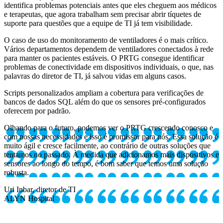
identifica problemas potenciais antes que eles cheguem aos médicos
e terapeutas, que agora trabalham sem precisar abrir tíquetes de
suporte para questões que a equipe de TI já tem visibilidade.
O caso de uso do monitoramento de ventiladores é o mais crítico.
Vários departamentos dependem de ventiladores conectados à rede
para manter os pacientes estáveis. O PRTG consegue identificar
problemas de conectividade em dispositivos individuais, o que, nas
palavras do diretor de TI, já salvou vidas em alguns casos.
Scripts personalizados ampliam a cobertura para verificações de
bancos de dados SQL além do que os sensores pré-configurados
oferecem por padrão.
Olhando para o futuro, podemos ver o PRTG crescendo conosco e
com nossas necessidades e isso é promissor para nós. Essa solução é
muito ágil e cresce facilmente, ao contrário de outras soluções que
tentamos no passado. À medida que adicionamos mais dispositivos e
sensores ao longo do tempo, é bom saber que temos uma solução
robusta.
Uri Inbar, diretor de TI
ALYN Hospital