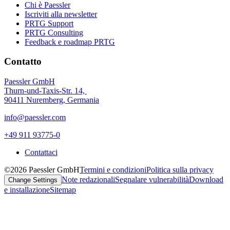
Chi è Paessler
Iscriviti alla newsletter
PRTG Support
PRTG Consulting
Feedback e roadmap PRTG
Contatto
Paessler GmbH
Thurn-und-Taxis-Str. 14,
90411 Nuremberg, Germania
info@paessler.com
+49 911 93775-0
Contattaci
©2026 Paessler GmbH
Termini e condizioni
Politica sulla privacy
Note redazionali
Segnalare vulnerabilità
Download
Change Settings
e installazione
Sitemap