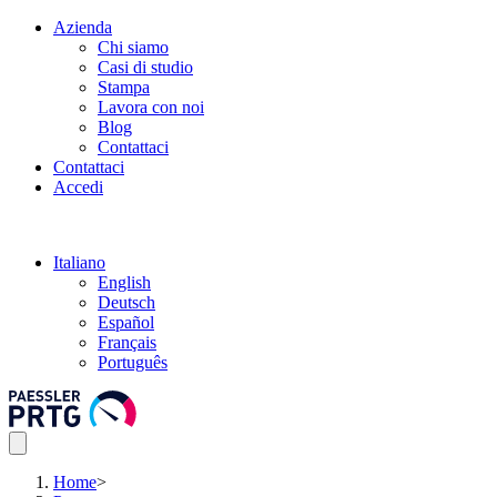
Azienda
Chi siamo
Casi di studio
Stampa
Lavora con noi
Blog
Contattaci
Contattaci
Accedi
Italiano
English
Deutsch
Español
Français
Português
Home
>