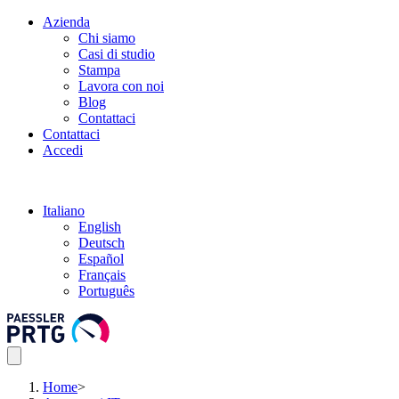
Azienda
Chi siamo
Casi di studio
Stampa
Lavora con noi
Blog
Contattaci
Contattaci
Accedi
Italiano
English
Deutsch
Español
Français
Português
Home
>