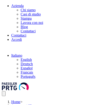
Azienda
Chi siamo
Casi di studio
Stampa
Lavora con noi
Blog
Contattaci
Contattaci
Accedi
Italiano
English
Deutsch
Español
Français
Português
Home
>