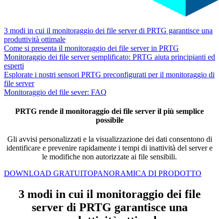
3 modi in cui il monitoraggio dei file server di PRTG garantisce una
produttività ottimale
Come si presenta il monitoraggio dei file server in PRTG
Monitoraggio dei file server semplificato: PRTG aiuta principianti ed
esperti
Esplorate i nostri sensori PRTG preconfigurati per il monitoraggio di
file server
Monitoraggio del file sever: FAQ
PRTG rende il monitoraggio dei file server il più semplice
possibile
Gli avvisi personalizzati e la visualizzazione dei dati consentono di
identificare e prevenire rapidamente i tempi di inattività del server e
le modifiche non autorizzate ai file sensibili.
DOWNLOAD GRATUITO
PANORAMICA DI PRODOTTO
3 modi in cui il monitoraggio dei file
server di PRTG garantisce una