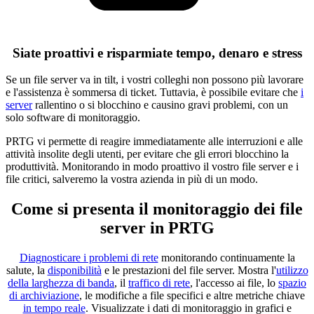
Siate proattivi e risparmiate tempo, denaro e stress
Se un file server va in tilt, i vostri colleghi non possono più lavorare
e l'assistenza è sommersa di ticket. Tuttavia, è possibile evitare che
i
server
rallentino o si blocchino e causino gravi problemi, con un
solo software di monitoraggio.
PRTG vi permette di reagire immediatamente alle interruzioni e alle
attività insolite degli utenti, per evitare che gli errori blocchino la
produttività. Monitorando in modo proattivo il vostro file server e i
file critici, salveremo la vostra azienda in più di un modo.
Come si presenta il monitoraggio dei file
server in PRTG
Diagnosticare i problemi di rete
monitorando continuamente la
salute, la
disponibilità
e le prestazioni del file server. Mostra l'
utilizzo
della larghezza di banda
, il
traffico di rete
, l'accesso ai file, lo
spazio
di archiviazione
, le modifiche a file specifici e altre metriche chiave
in tempo reale
. Visualizzate i dati di monitoraggio in grafici e