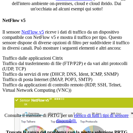
dell'intero ambiente on-premises, cloud e cloud ibrido. Dai
un'occhiata ad alcuni esempi qui sotto!
NetFlow v5
Il sensore
NetFlow v5
riceve i dati di traffico da un dispositivo
compatibile con NetFlow v5 e mostra il traffico per tipo. Questo
sensore dispone di diverse opzioni di filtro per suddividere il traffico
in diversi canali. Può mostrare i seguenti elementi e altri ancora:
Traffico dalle applicazioni Citrix
Traffico dal trasferimento di file (FTP/P2P) e da vari altri protocolli
(UDP, TCP)
Traffico da servizi di rete (DHCP, DNS, Ident, ICMP, SNMP)
Traffico di posta Internet (IMAP, POP3, SMTP)
Traffico da applicazioni di controllo remoto (RDP, SSH, Telnet,
Virtual Network Computing (VNC))
Consulta il manuale di PRTG per un
elenco di tutti i tipi di sensore
disponibili.
Trovate la causa del problema con la nostra soluzione PRTG