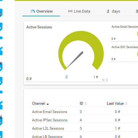
i
l
e
ti
e