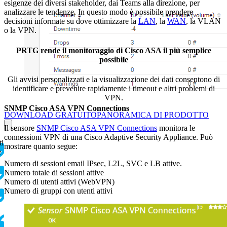
esigenze dei diversi stakeholder, dai Teams alla direzione, per
analizzare le tendenze. In questo modo è possibile prendere
decisioni informate su dove ottimizzare la
LAN
, la
WAN
, la VLAN
o la VPN.
PRTG rende il monitoraggio di Cisco ASA il più semplice
possibile
Gli avvisi personalizzati e la visualizzazione dei dati consentono di
identificare e prevenire rapidamente i timeout e altri problemi di
VPN.
SNMP Cisco ASA VPN Connections
DOWNLOAD GRATUITO
PANORAMICA DI PRODOTTO
Il sensore
SNMP Cisco ASA VPN Connections
monitora le
connessioni VPN di una Cisco Adaptive Security Appliance. Può
ti
mostrare quanto segue:
e
Numero di sessioni email IPsec, L2L, SVC e LB attive.
Numero totale di sessioni attive
Numero di utenti attivi (WebVPN)
Numero di gruppi con utenti attivi