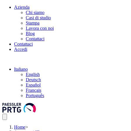
Azienda
Chi siamo
Casi di studio
Stampa
Lavora con noi
Blog
Contattaci
Contattaci
Accedi
Italiano
English
Deutsch
Español
Français
Português
Home
>