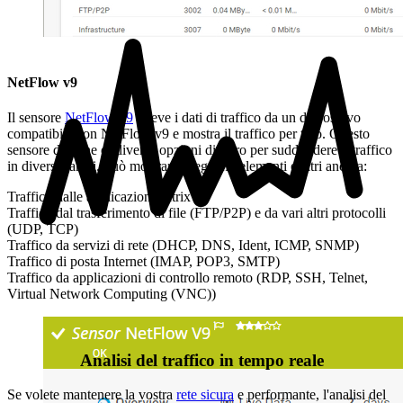
NetFlow v9
Il sensore
NetFlow v9
riceve i dati di traffico da un dispositivo
compatibile con NetFlow v9 e mostra il traffico per tipo. Questo
sensore dispone di diverse opzioni di filtro per suddividere il traffico
in diversi canali. Può mostrare i seguenti elementi e altri ancora:
Traffico dalle applicazioni Citrix
Traffico dal trasferimento di file (FTP/P2P) e da vari altri protocolli
(UDP, TCP)
Traffico da servizi di rete (DHCP, DNS, Ident, ICMP, SNMP)
Traffico di posta Internet (IMAP, POP3, SMTP)
Traffico da applicazioni di controllo remoto (RDP, SSH, Telnet,
Virtual Network Computing (VNC))
Analisi del traffico in tempo reale
Se volete mantenere la vostra
rete sicura
e performante, l'analisi del