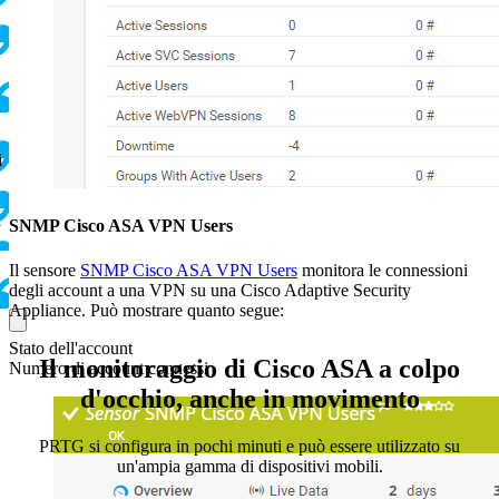
i
l
SNMP Cisco ASA VPN Users
Il sensore
SNMP Cisco ASA VPN Users
monitora le connessioni
degli account a una VPN su una Cisco Adaptive Security
Appliance. Può mostrare quanto segue:
Stato dell'account
Il monitoraggio di Cisco ASA a colpo
Numero di account connessi
d'occhio, anche in movimento
PRTG si configura in pochi minuti e può essere utilizzato su
un'ampia gamma di dispositivi mobili.