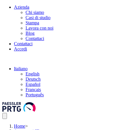
Azienda
Chi siamo
Casi di studio
Stampa
Lavora con noi
Blog
Contattaci
Contattaci
Accedi
Italiano
English
Deutsch
Español
Français
Português
Home
>