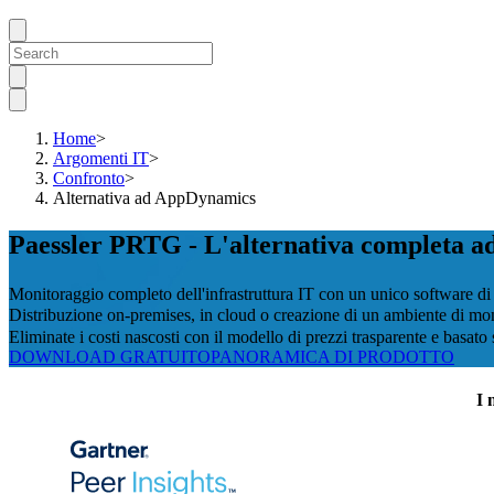
Home
>
Argomenti IT
>
Confronto
>
Alternativa ad AppDynamics
Paessler PRTG - L'alternativa completa 
Monitoraggio completo dell'infrastruttura IT con un unico software d
Distribuzione on-premises, in cloud o creazione di un ambiente di mon
Eliminate i costi nascosti con il modello di prezzi trasparente e basat
DOWNLOAD GRATUITO
PANORAMICA DI PRODOTTO
I 