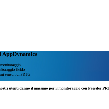
ad AppDynamics
i monitoraggio
itoraggio ibrido
o sui sensori di PRTG
nostri utenti danno il massimo per il monitoraggio con Paessler P