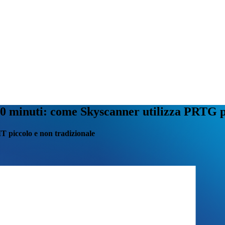
0 minuti: come Skyscanner utilizza PRTG pe
T piccolo e non tradizionale