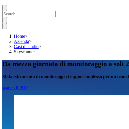
Home
>
Azienda
>
Casi di studio
>
Skyscanner
Da mezza giornata di monitoraggio a soli 2
Sfida:
strumento di monitoraggio
troppo complesso per un team I
scarica il PDF