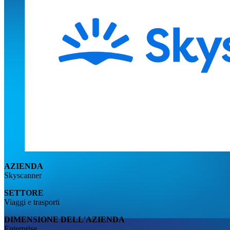
AZIENDA
Skyscanner
SETTORE
Viaggi e trasporti
DIMENSIONE DELL'AZIENDA
Enterprise