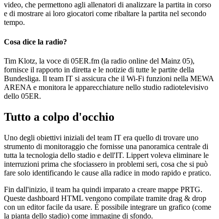
video, che permettono agli allenatori di analizzare la partita in corso
e di mostrare ai loro giocatori come ribaltare la partita nel secondo
tempo.
Cosa dice la radio?
Tim Klotz, la voce di 05ER.fm (la radio online del Mainz 05),
fornisce il rapporto in diretta e le notizie di tutte le partite della
Bundesliga. Il team IT si assicura che il Wi-Fi funzioni nella MEWA
ARENA e monitora le apparecchiature nello studio radiotelevisivo
dello 05ER.
Tutto a colpo d'occhio
Uno degli obiettivi iniziali del team IT era quello di trovare uno
strumento di monitoraggio che fornisse una panoramica centrale di
tutta la tecnologia dello stadio e dell'IT. Lippert voleva eliminare le
interruzioni prima che sfociassero in problemi seri, cosa che si può
fare solo identificando le cause alla radice in modo rapido e pratico.
Fin dall'inizio, il team ha quindi imparato a creare mappe PRTG.
Queste dashboard HTML vengono compilate tramite drag & drop
con un editor facile da usare. È possibile integrare un grafico (come
la pianta dello stadio) come immagine di sfondo.