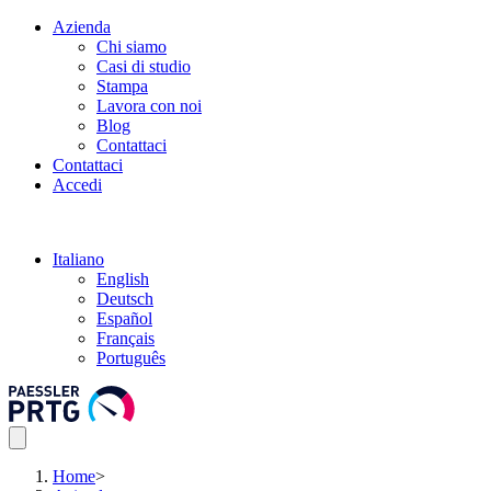
Azienda
Chi siamo
Casi di studio
Stampa
Lavora con noi
Blog
Contattaci
Contattaci
Accedi
Italiano
English
Deutsch
Español
Français
Português
Home
>