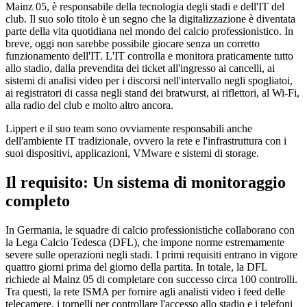
Mainz 05, è responsabile della tecnologia degli stadi e dell'IT del
club. Il suo solo titolo è un segno che la digitalizzazione è diventata
parte della vita quotidiana nel mondo del calcio professionistico. In
breve, oggi non sarebbe possibile giocare senza un corretto
funzionamento dell'IT. L'IT controlla e monitora praticamente tutto
allo stadio, dalla prevendita dei ticket all'ingresso ai cancelli, ai
sistemi di analisi video per i discorsi nell'intervallo negli spogliatoi,
ai registratori di cassa negli stand dei bratwurst, ai riflettori, al Wi-Fi,
alla radio del club e molto altro ancora.
Lippert e il suo team sono ovviamente responsabili anche
dell'ambiente IT tradizionale, ovvero la rete e l'infrastruttura con i
suoi dispositivi, applicazioni, VMware e sistemi di storage.
Il requisito: Un sistema di monitoraggio
completo
In Germania, le squadre di calcio professionistiche collaborano con
la Lega Calcio Tedesca (DFL), che impone norme estremamente
severe sulle operazioni negli stadi. I primi requisiti entrano in vigore
quattro giorni prima del giorno della partita. In totale, la DFL
richiede al Mainz 05 di completare con successo circa 100 controlli.
Tra questi, la rete ISMA per fornire agli analisti video i feed delle
telecamere, i tornelli per controllare l'accesso allo stadio e i telefoni