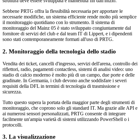
struttura deve essere sviluppata e mantenuta fin dall'inizio.
Sebbene PRTG offra la flessibilità necessaria per apportare le
necessarie modifiche, un sistema efficiente rende molto più semplice
il monitoraggio quotidiano con lo strumento. Il sistema di
monitoraggio del Mainz 05 è stato sviluppato congiuntamente dal
fornitore di servizi del club e dal team IT di Lippert, e i dipendenti
sono stati contemporaneamente formati all'uso di PRTG.
2. Monitoraggio della tecnologia dello stadio
Vendita dei ticket, cancelli d'ingresso, servizi dell'arena, controllo dei
riflettori, radio, pagamenti contactless, sistemi di analisi video: uno
stadio di calcio moderno è molto più di un campo, due porte e delle
gradinate. In Germania, i club devono anche soddisfare i severi
requisiti della DFL in termini di tecnologia di trasmissione e
sicurezza.
Tutto questo supera la portata della maggior parte degli strumenti di
monitoraggio, che coprono solo gli standard IT. Ma grazie alle API e
ai numerosi sensori personalizzati, PRTG consente di integrare
facilmente un'ampia varietà di sistemi utilizzando PowerShell o i
protocolli.
3. La visualizzazione