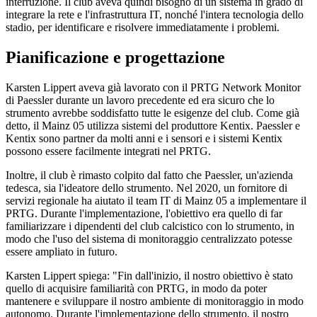
interruzione. Il club aveva quindi bisogno di un sistema in grado di
integrare la rete e l'infrastruttura IT, nonché l'intera tecnologia dello
stadio, per identificare e risolvere immediatamente i problemi.
Pianificazione e progettazione
Karsten Lippert aveva già lavorato con il PRTG Network Monitor
di Paessler durante un lavoro precedente ed era sicuro che lo
strumento avrebbe soddisfatto tutte le esigenze del club. Come già
detto, il Mainz 05 utilizza sistemi del produttore Kentix. Paessler e
Kentix sono partner da molti anni e i sensori e i sistemi Kentix
possono essere facilmente integrati nel PRTG.
Inoltre, il club è rimasto colpito dal fatto che Paessler, un'azienda
tedesca, sia l'ideatore dello strumento. Nel 2020, un fornitore di
servizi regionale ha aiutato il team IT di Mainz 05 a implementare il
PRTG. Durante l'implementazione, l'obiettivo era quello di far
familiarizzare i dipendenti del club calcistico con lo strumento, in
modo che l'uso del sistema di monitoraggio centralizzato potesse
essere ampliato in futuro.
Karsten Lippert spiega: "Fin dall'inizio, il nostro obiettivo è stato
quello di acquisire familiarità con PRTG, in modo da poter
mantenere e sviluppare il nostro ambiente di monitoraggio in modo
autonomo. Durante l'implementazione dello strumento, il nostro