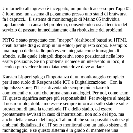
Un tornello all'ingresso è inceppato, un punto di accesso per l'app 05
è fuori uso, un sistema di pagamento presso uno stand di bratwurst
fa i capricci... Il sistema di monitoraggio di Mainz 05 individua
rapidamente la causa del problema, consentendo così al tecnico del
servizio di passare immediatamente alla risoluzione dei problemi.
PRTG è stato progettato con "mappe" (dashboard basati su HTML
creati tramite drag & drop in un editor) per questo scopo. Esempio:
una mappa dello stadio può essere integrata come immagine di
sfondo, sulla quale i singoli dispositivi sono posizionati nella loro
esatta posizione. Se un problema richiede un intervento in loco, il
tecnico può vedere immediatamente dove deve andare.
Karsten Lippert spiega l'importanza di un monitoraggio completo
per il suo ruolo di Responsabile ICT e Digitalizzazione: "Con la
digitalizzazione, l'IT sta diventando sempre più la base di
componenti e reparti che prima erano analogici. Per noi, come team
IT, questo significa sempre più responsabilità. Per svolgere al meglio
il nostro ruolo, dobbiamo essere sempre informati sullo stato e sulle
prestazioni di tutta la tecnologia IT e dello stadio, ed essere
prontamente avvisati in caso di interruzioni, non solo del tipo, ma
anche della causa e del luogo. Tali notifiche sono possibili solo se gli
ambienti digitalizzati e l'IT sono monitorati con un unico sistema di
monitoraggio, e se questo sistema è in grado di mantenere una