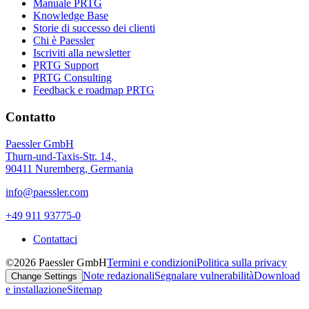
Manuale PRTG
Knowledge Base
Storie di successo dei clienti
Chi è Paessler
Iscriviti alla newsletter
PRTG Support
PRTG Consulting
Feedback e roadmap PRTG
Contatto
Paessler GmbH
Thurn-und-Taxis-Str. 14,
90411 Nuremberg, Germania
info@paessler.com
+49 911 93775-0
Contattaci
©2026 Paessler GmbH
Termini e condizioni
Politica sulla privacy
Note redazionali
Segnalare vulnerabilità
Download
Change Settings
e installazione
Sitemap