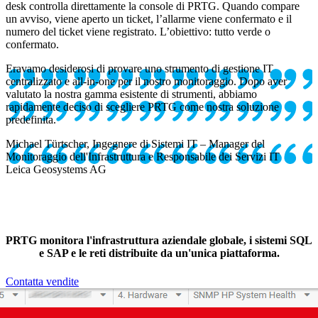
desk controlla direttamente la console di PRTG. Quando compare
un avviso, viene aperto un ticket, l’allarme viene confermato e il
numero del ticket viene registrato. L’obiettivo: tutto verde o
confermato.
Eravamo desiderosi di provare uno strumento di gestione IT
centralizzato e all-in-one per il nostro monitoraggio. Dopo aver
valutato la nostra gamma esistente di strumenti, abbiamo
rapidamente deciso di scegliere PRTG come nostra soluzione
predefinita.
Michael Türtscher, Ingegnere di Sistemi IT – Manager del
Monitoraggio dell'Infrastruttura e Responsabile dei Servizi IT
Leica Geosystems AG
PRTG monitora l'infrastruttura aziendale globale, i sistemi SQL
e SAP e le reti distribuite da un'unica piattaforma.
Contatta vendite