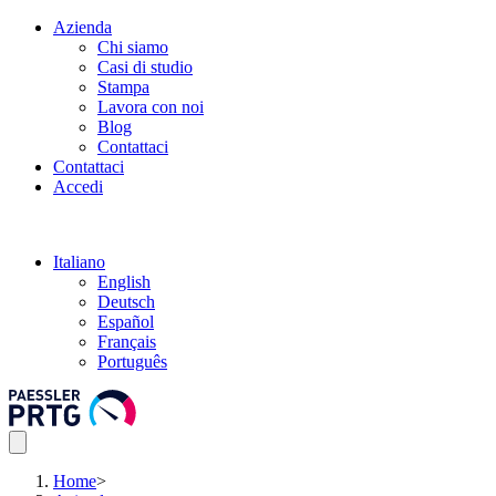
Azienda
Chi siamo
Casi di studio
Stampa
Lavora con noi
Blog
Contattaci
Contattaci
Accedi
Italiano
English
Deutsch
Español
Français
Português
Home
>