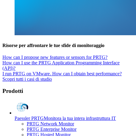
Risorse per affrontare le tue sfide di monitoraggio
How can I propose new features or sensors for PRTG?
How can I use the PRTG Application Programming Interface
(API)?
I run PRTG on VMware. How can I obtain best performance?
Scopri tutti i casi di studio
Prodotti
Paessler PRTG
Monitora la tua intera infrastruttura IT
PRTG Network Monitor
PRTG Enterprise Monitor
PRTG Hosted Monitor