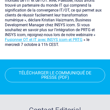
mondes de l’IT et de l'OT. Avec Paessler, nous avons
trouvé un partenaire du monde IT qui comprend la
signification de la convergence IT/OT, ce qui permet aux
clients de réussir facilement leur transformation
numérique », déclare Kristian Haizmann, Business
Development Manager chez INSYS icom.
Si vous
souhaitez en savoir plus sur l'intégration de PRTG et
INSYS icom, rejoignez-nous lors de notre webinaire «
Fusionner OT et IT avec INSYS icom et PRTG
» le
mercredi 7 octobre à 11h CEST.
TÉLÉCHARGER LE COMMUNIQUÉ
DE
PRESSE (PDF)