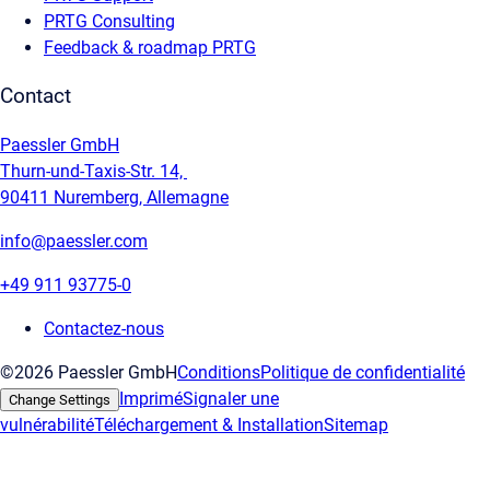
PRTG Consulting
Feedback & roadmap PRTG
Contact
Paessler GmbH
Thurn-und-Taxis-Str. 14,
90411 Nuremberg, Allemagne
info@paessler.com
+49 911 93775-0
Contactez-nous
©2026 Paessler GmbH
Conditions
Politique de confidentialité
Imprimé
Signaler une
Change Settings
vulnérabilité
Téléchargement & Installation
Sitemap