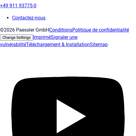
+49 911 93775-0
Contactez-nous
©2026 Paessler GmbH
Conditions
Politique de confidentialité
Imprimé
Signaler une
Change Settings
vulnérabilité
Téléchargement & Installation
Sitemap