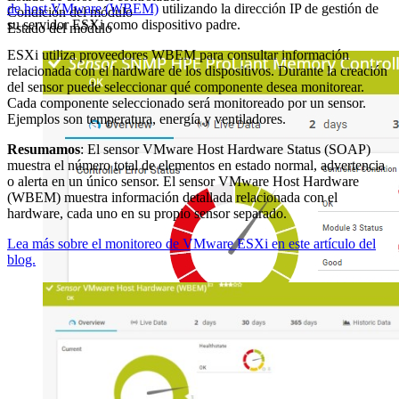
de host VMware (WBEM)
utilizando la dirección IP de gestión de
Condición del módulo
su servidor ESXi como dispositivo padre.
Estado del módulo
ESXi utiliza proveedores WBEM para consultar información
relacionada con el hardware de los dispositivos. Durante la creación
del sensor puede seleccionar qué componente desea monitorear.
Cada componente seleccionado será monitoreado por un sensor.
Ejemplos son temperatura, energía y ventiladores.
Resumamos
: El sensor VMware Host Hardware Status (SOAP)
muestra el número total de elementos en estado normal, advertencia
o alerta en un único sensor. El sensor VMware Host Hardware
(WBEM) muestra información detallada relacionada con el
hardware, cada uno en su propio sensor separado.
Lea más sobre el monitoreo de VMware ESXi en este artículo del
blog.