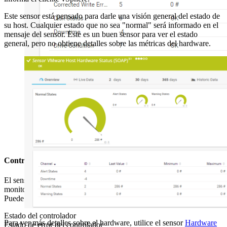
Este sensor está pensado para darle una visión general del estado de
su host. Cualquier estado que no sea "normal" será informado en el
mensaje del sensor. Este es un buen sensor para ver el estado
general, pero no obtiene detalles sobre las métricas del hardware.
Controlador de memoria HPE ProLiant (SNMP)
El sensor
Controlador de memoria HPE ProLiant (SNMP)
monitorea un controlador de memoria en un servidor HPE ProLiant.
Puede mostrar lo siguiente:
Estado del controlador
Para ver más detalles sobre el hardware, utilice el sensor
Hardware
Estado de error del controlador