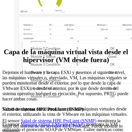
Capa de la máquina virtual vista desde el
hipervisor (VM desde fuera)
Dejemos el hardware y la capa ESXi y pasemos al siguiente nivel,
las máquinas virtuales o, abreviado, VM. Las máquinas virtuales se
pueden monitorear desde el exterior, por lo que desde la capa de
VMware ESXi, o desde el interior, por lo que desde dentro del
sistema operativo huésped en ejecución. Por supuesto, PRTG puede
hacer ambas cosas.
Vamos a empezar con el monitoreo de las máquinas virtuales desde
Salud de sistema HPE ProLiant (SNMP)
el exterior, utilizando la vista de VMware en las máquinas virtuales.
El sensor
Salud de sistema HPE ProLiant (SNMP)
monitorea la
El sensor
Máquina virtual VMware (SOAP)
monitorea la VM
salud del sistema de un servidor HPE ProLiant. Puede mostrar lo
utilizando el protocolo SOAP de VMWare. Cubre métricas como
siguiente: