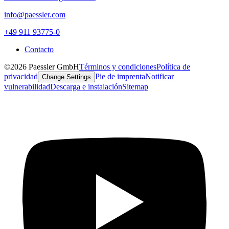
info@paessler.com
+49 911 93775-0
Contacto
©2026 Paessler GmbH
Términos y condiciones
Política de
privacidad
Pie de imprenta
Notificar
Change Settings
vulnerabilidad
Descarga e instalación
Sitemap