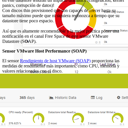
en este datastore tendrán un impacto dramático (congelación, kernel
panics, corrupción de datos)!
Con discos thin provisioned que son capaces de crecer hasta su
tamaño máximo puede que ni siquiera reconozca a tiempo que su
datastore tiene poco espacio.
Así que es altamente recomendable y la mejor práctica poner una
notificación en el canal Free Space de este sensor VMware
Datastore (SOAP).
Sensor VMware Host Performance (SOAP)
El sensor
Rendimiento de host VMware (SOAP)
proporciona las
medidas de rendimiento más importantes, como CPU, memoria y
valores relacionados con el disco.