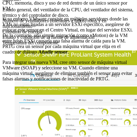
CPU, memoria, disco y uso de red dentro de un único sensor por
VM.
Estado general, del ventilador de la CPU, del ventilador del sistema,
térmico y del controlador de disco.
Si su entorno VMware consiste en múltiples servidores donde las
Número de ventiladores (tolerantes a fallos) rotos y en
VMs no están ligadas a un servidor ESXi específico, asegúrese de
funcionamiento
colocar este sensor en el Centro Virtual, en lugar del servidor ESXi.
Consumo de energía
De lo contrario, una simple migración (como vMotion) de la VM
Estado y condición de la fuente de alimentación
entre hosts ESXi causaría una falsa alarma de caída para la VM.
Temperatura del componente
PRTG crea un sensor por cada máquina virtual que elija en el
cuadro de diálogo
Añadir sensor
.
Para integrar una nueva VM, cree otro sensor de máquina virtual
VMware (SOAP) y seleccione su VM. Cuando elimine una
máquina virtual, asegúrese de eliminar también el sensor para evitar
falsas alarmas y notificaciones de inactividad de PRTG.