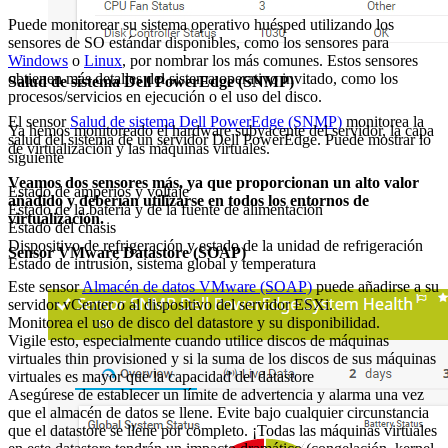
Puede monitorear su sistema operativo huésped utilizando los
sensores de SO estándar disponibles, como los sensores para
Windows
o
Linux
, por nombrar los más comunes. Estos sensores
obtienen más detalles del sistema operativo invitado, como los
Salud de sistema Dell PowerEdge (SNMP)
procesos/servicios en ejecución o el uso del disco.
El sensor
Salud de sistema Dell PowerEdge (SNMP)
monitorea la
Ya hemos monitoreado el hardware subyacente del servidor, la capa
salud del sistema de un servidor Dell PowerEdge. Puede mostrar lo
de virtualización y las máquinas virtuales.
siguiente
Veamos dos sensores más, ya que proporcionan un alto valor
Estado de amperios y voltaje
añadido y deberían utilizarse en todos los entornos de
Estado de la batería y de la fuente de alimentación
virtualización.
Estado del chasis
Dispositivo de refrigeración y estado de la unidad de refrigeración
Sensor VMware Datastore (SOAP)
Estado de intrusión, sistema global y temperatura
Este sensor
Almacén de datos VMware (SOAP)
puede añadirse a su
servidor vCenter o al dispositivo del servidor ESXi.
Monitorea el uso de disco del datastore y su disponibilidad.
Vigile esto, especialmente cuando utilice discos de máquinas
virtuales thin provisioned y si la suma de los discos de sus máquinas
virtuales es mayor que la capacidad del datastore
Asegúrese de establecer un límite de advertencia y alarma una vez
que el almacén de datos se llene. Evite bajo cualquier circunstancia
que el datastore se llene por completo. ¡Todas las máquinas virtuales