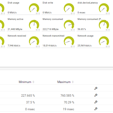
Disco físico Dell PowerEdge (SNMP)
El sensor
Disco físico Dell PowerEdge (SNMP)
monitorea un disco
físico en un servidor Dell PowerEdge. Puede mostrar lo siguiente:
Estado del componente
Estado del disco
Estado del rollo
Estado de advertencia S.M.A.R.T.