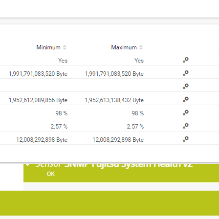
Salud de sistema Fujitsu (SNMP) v2
El sensor
Salud de sistema Fujitsu (SNMP) v2
monitorea el estado
de un servidor Fujitsu PRIMERGY a través del Controlador de
Gestión Remota integrado (iRMC). El sensor también puede
funcionar en otros dispositivos Fujitsu que tienen un iRMC
disponible como servidores PRIMEQUEST, algunos sistemas de
almacenamiento de la línea de productos ETERNUS y estaciones de
trabajo CELSIUS en racks. Puede mostrar lo siguiente
Estado general
Estado de temperatura y voltaje
Estado de la CPU y del módulo de memoria
Estado del ventilador y de la fuente de alimentación