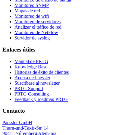
Monitoreo SNMP
Mapas de red
Monitoreo de wifi
Monitoreo de servidores
Analizar el tráfico de red
Monitoreo de NetFlow
Servidor de syslog
Enlaces útiles
Manual de PRTG
Knowledge Base
Historias de éxito de clientes
Acerca de Paessler
Suscríbase al newsletter
PRTG Support
PRTG Consulting
Feedback y roadmap PRTG
Contacto
Paessler GmbH
Thurn-und-Taxis-Str. 14
90411 Núremberg Alemania