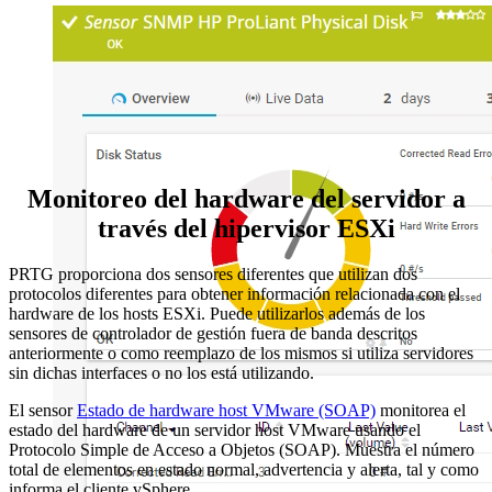
Monitoreo del hardware del servidor a
través del hipervisor ESXi
PRTG proporciona dos sensores diferentes que utilizan dos
protocolos diferentes para obtener información relacionada con el
hardware de los hosts ESXi. Puede utilizarlos además de los
sensores de controlador de gestión fuera de banda descritos
anteriormente o como reemplazo de los mismos si utiliza servidores
sin dichas interfaces o no los está utilizando.
El sensor
Estado de hardware host VMware (SOAP)
monitorea el
estado del hardware de un servidor host VMware usando el
Protocolo Simple de Acceso a Objetos (SOAP). Muestra el número
total de elementos en estado normal, advertencia y alerta, tal y como
informa el cliente vSphere.