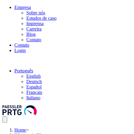
Empresa
Sobre nós
Estudos de caso
Imprensa
Carreira
Blog
Contato
Contato
Login
Português
English
Deutsch
Español
Français
Italiano
Home
>