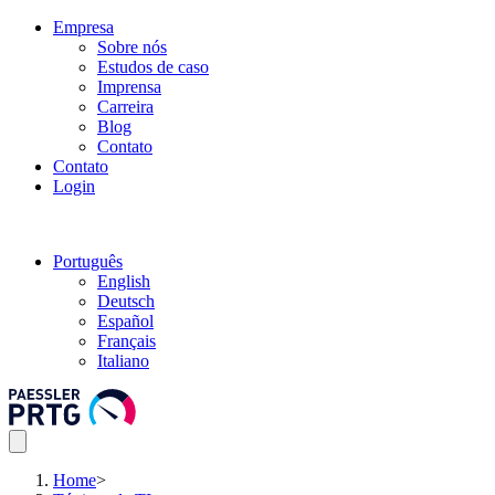
Empresa
Sobre nós
Estudos de caso
Imprensa
Carreira
Blog
Contato
Contato
Login
Português
English
Deutsch
Español
Français
Italiano
Home
>