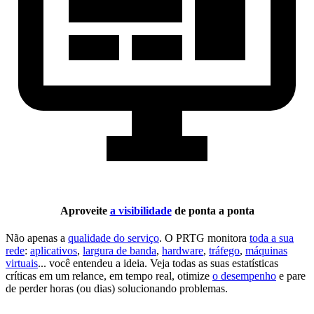
Aproveite
a visibilidade
de ponta a ponta
Não apenas a
qualidade do serviço
. O PRTG monitora
toda a sua
rede
:
aplicativos
,
largura de banda
,
hardware
,
tráfego
,
máquinas
virtuais
... você entendeu a ideia. Veja todas as suas estatísticas
críticas em um relance, em tempo real, otimize
o desempenho
e pare
de perder horas (ou dias) solucionando problemas.