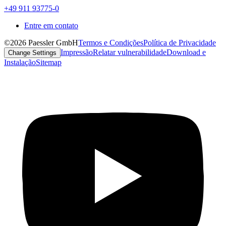
+49 911 93775-0
Entre em contato
©2026 Paessler GmbH
Termos e Condições
Política de Privacidade
Impressão
Relatar vulnerabilidade
Download e
Change Settings
Instalação
Sitemap