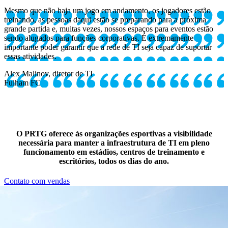
Mesmo que não haja um jogo em andamento, os jogadores estão
treinando, as pessoas daqui estão se preparando para a próxima
grande partida e, muitas vezes, nossos espaços para eventos estão
sendo alugados para funções corporativas. É extremamente
importante poder garantir que a rede de TI seja capaz de suportar
essas atividades.
Alex Malinov, diretor de TI
Fulham FC
O PRTG oferece às organizações esportivas a visibilidade
necessária para manter a infraestrutura de TI em pleno
funcionamento em estádios, centros de treinamento e
escritórios, todos os dias do ano.
Contato com vendas