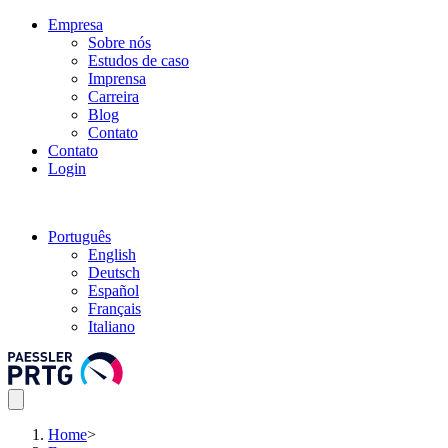
Empresa
Sobre nós
Estudos de caso
Imprensa
Carreira
Blog
Contato
Contato
Login
Português
English
Deutsch
Español
Français
Italiano
Home
>