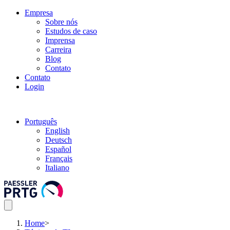
Empresa
Sobre nós
Estudos de caso
Imprensa
Carreira
Blog
Contato
Contato
Login
Português
English
Deutsch
Español
Français
Italiano
Home
>