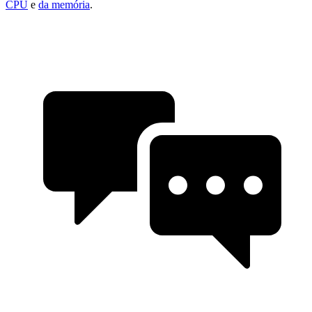
CPU
e
da memória
.