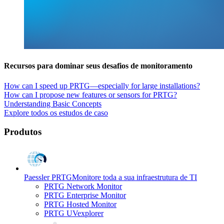
Recursos para dominar seus desafios de monitoramento
How can I speed up PRTG—especially for large installations?
How can I propose new features or sensors for PRTG?
Understanding Basic Concepts
Explore todos os estudos de caso
Produtos
Paessler PRTG
Monitore toda a sua infraestrutura de TI
PRTG Network Monitor
PRTG Enterprise Monitor
PRTG Hosted Monitor
PRTG UVexplorer