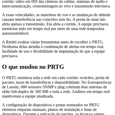
corrida: vídeo em HD das câmeras da cabine, sistemas de áudio e
intercomunicação, cronometragem ao vivo e transmissão televisiva.
A essas velocidades, as manobras de voo e as mudanças de altitude
causam interferência nas conexões sem fio. A perda de sinal não
afeta apenas a transmissão. Ela afeta a corrida. A equipe precisava
monitorar tudo em tempo real por meio de uma rede temporária
autossustentável.
A Riedel avaliou várias ferramentas antes de escolher o PRTG.
Nenhuma delas atendia à combinação de alertas em tempo real,
facilidade de uso e flexibilidade de implantação de que a equipe
precisava.
O que mudou no PRTG
O PRTG monitora toda a rede em cada corrida: switches, perda de
pacotes, taxas de transferência e disponibilidade. No Eurospeedway
de Lausitz, 680 sensores SNMP e ping cobriram dois sistemas de
rádio full-duplex de 300 MB e toda a rede. Análises em tempo real
mantiveram a equipe atualizada.
A configuração de dispositivos e portas nomeados no PRTG
eliminou etiquetas manuais, planos de instalação e listas de
dispositivos. Durante a aplicação de patches, os técnicos sabem