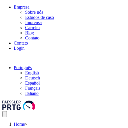
Empresa
Sobre nós
Estudos de caso
Imprensa
Carreira
Blog
Contato
Contato
Login
Português
English
Deutsch
Español
Français
Italiano
Home
>