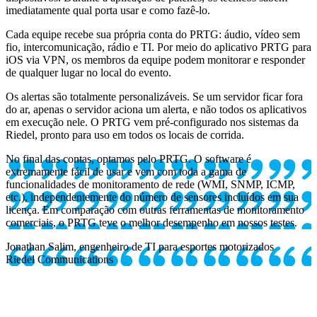
imediatamente qual porta usar e como fazê-lo.
Cada equipe recebe sua própria conta do PRTG: áudio, vídeo sem
fio, intercomunicação, rádio e TI. Por meio do aplicativo PRTG para
iOS via VPN, os membros da equipe podem monitorar e responder
de qualquer lugar no local do evento.
Os alertas são totalmente personalizáveis. Se um servidor ficar fora
do ar, apenas o servidor aciona um alerta, e não todos os aplicativos
em execução nele. O PRTG vem pré-configurado nos sistemas da
Riedel, pronto para uso em todos os locais de corrida.
No final das contas, optamos pelo PRTG. O software é
extremamente fácil de usar e vem com toda a gama de
funcionalidades de monitoramento de rede (WMI, SNMP, ICMP,
etc.), independentemente do número de sensores incluídos em sua
licença. Em comparação com outras ferramentas de monitoramento
comerciais, o PRTG teve o melhor desempenho em nossos testes.
Jonathan Salim, engenheiro de TI para esportes motorizados
Riedel Communications