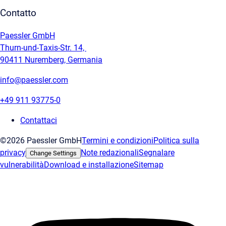
Contatto
Paessler GmbH
Thurn-und-Taxis-Str. 14,
90411 Nuremberg, Germania
info@paessler.com
+49 911 93775-0
Contattaci
©2026 Paessler GmbH
Termini e condizioni
Politica sulla
privacy
Note redazionali
Segnalare
Change Settings
vulnerabilità
Download e installazione
Sitemap