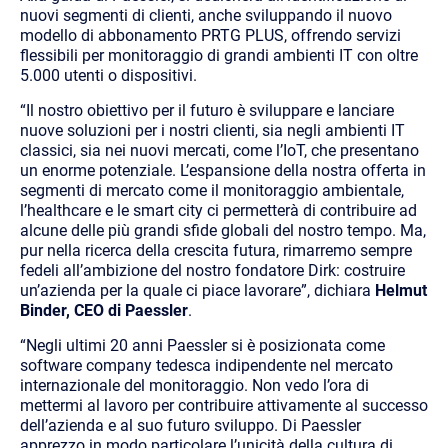
nuovi segmenti di clienti, anche sviluppando il nuovo
modello di
abbonamento PRTG PLUS, offrendo servizi
flessibili per monitoraggio di grandi ambienti IT con oltre
5.000 utenti o dispositivi.
“Il nostro obiettivo per il futuro è sviluppare e lanciare
nuove soluzioni per i nostri clienti, sia negli ambienti IT
classici, sia nei nuovi mercati, come l’IoT, che presentano
un enorme potenziale. L’espansione della nostra offerta in
segmenti di mercato come il monitoraggio ambientale,
l’healthcare e le smart city ci permetterà di contribuire ad
alcune delle più grandi sfide globali del nostro tempo. Ma,
pur nella ricerca della crescita futura, rimarremo sempre
fedeli all’ambizione del nostro fondatore Dirk: costruire
un’azienda per la quale ci piace lavorare”, dichiara
Helmut
Binder, CEO di Paessler
.
“Negli ultimi 20 anni Paessler si è posizionata come
software company tedesca indipendente nel mercato
internazionale del monitoraggio. Non vedo l’ora di
mettermi al lavoro per contribuire attivamente al successo
dell’azienda e al suo futuro
sviluppo. Di Paessler
apprezzo in modo particolare l’unicità della cultura di