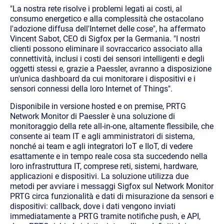
"La nostra rete risolve i problemi legati ai costi, al
consumo energetico e alla complessità che ostacolano
l'adozione diffusa dell'Internet delle cose", ha affermato
Vincent Sabot, CEO di Sigfox per la Germania. "I nostri
clienti possono eliminare il sovraccarico associato alla
connettività, inclusi i costi dei sensori intelligenti e degli
oggetti stessi e, grazie a Paessler, avranno a disposizione
un'unica dashboard da cui monitorare i dispositivi e i
sensori connessi della loro Internet of Things".
Disponibile in versione hosted e on premise, PRTG
Network Monitor di Paessler è una soluzione di
monitoraggio della rete all-in-one, altamente flessibile, che
consente ai team IT e agli amministratori di sistema,
nonché ai team e agli integratori IoT e IIoT, di vedere
esattamente e in tempo reale cosa sta succedendo nella
loro infrastruttura IT, comprese reti, sistemi, hardware,
applicazioni e dispositivi. La soluzione utilizza due
metodi per avviare i messaggi Sigfox sul Network Monitor
PRTG circa funzionalità e dati di misurazione da sensori e
dispositivi: callback, dove i dati vengono inviati
immediatamente a PRTG tramite notifiche push, e API,