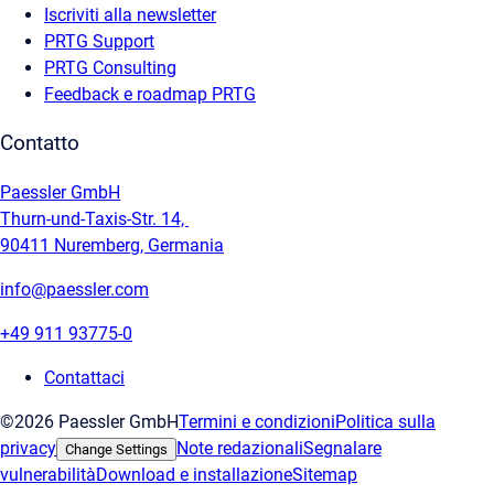
Iscriviti alla newsletter
PRTG Support
PRTG Consulting
Feedback e roadmap PRTG
Contatto
Paessler GmbH
Thurn-und-Taxis-Str. 14,
90411 Nuremberg, Germania
info@paessler.com
+49 911 93775-0
Contattaci
©2026 Paessler GmbH
Termini e condizioni
Politica sulla
privacy
Note redazionali
Segnalare
Change Settings
vulnerabilità
Download e installazione
Sitemap