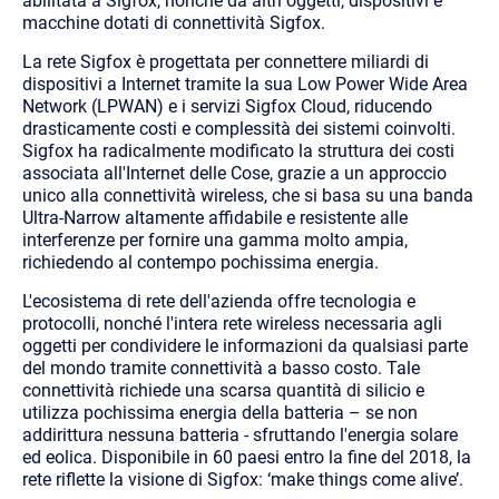
abilitata a Sigfox, nonché da altri oggetti, dispositivi e
macchine dotati di connettività Sigfox.
La rete Sigfox è progettata per connettere miliardi di
dispositivi a Internet tramite la sua Low Power Wide Area
Network (LPWAN) e i servizi Sigfox Cloud, riducendo
drasticamente costi e complessità dei sistemi coinvolti.
Sigfox ha radicalmente modificato la struttura dei costi
associata all'Internet delle Cose, grazie a un approccio
unico alla connettività wireless, che si basa su una banda
Ultra-Narrow altamente affidabile e resistente alle
interferenze per fornire una gamma molto ampia,
richiedendo al contempo pochissima energia.
L'ecosistema di rete dell'azienda offre tecnologia e
protocolli, nonché l'intera rete wireless necessaria agli
oggetti per condividere le informazioni da qualsiasi parte
del mondo tramite connettività a basso costo. Tale
connettività richiede una scarsa quantità di silicio e
utilizza pochissima energia della batteria – se non
addirittura nessuna batteria - sfruttando l'energia solare
ed eolica. Disponibile in 60 paesi entro la fine del 2018, la
rete riflette la visione di Sigfox: ‘make things come alive’.