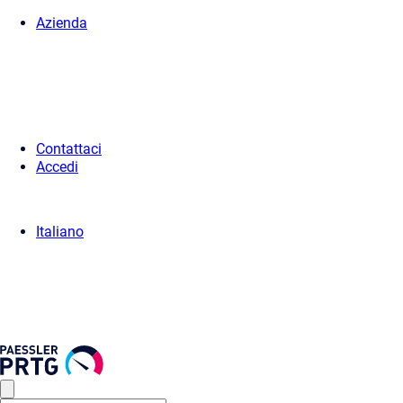
Azienda
Pagina iniziale
>
Stampa
>
Older Press Releases
> Press Release 2003
Contattaci
Accedi
Italiano